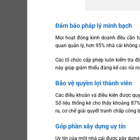
Đảm bảo pháp lý minh bạch
Mọi hoạt động kinh doanh đều cần tu
quan quản lý, hơn 95% nhà cái không 
Các tổ chức cấp phép luôn kiểm tra đ
này giúp giảm thiểu đáng kể các rủi ro
Bảo vệ quyền lợi thành viên
Các điều khoản và điều kiện được quy
Số liệu thống kê cho thấy khoảng 87%
ra, cơ chế giải quyết tranh chấp côn
Góp phần xây dựng uy tín
Uy tín của một nhà cái được xây dựng