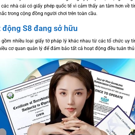
 các nhà cái có giấy phép quốc tế vì cảm thấy an tâm hơn về t
hắc trong cộng đồng người chơi trên toàn cầu.
t động S8 đang sở hữu
gồm nhiều loại giấy tờ pháp lý khác nhau từ các tổ chức uy tín 
iều cơ quan quản lý để đảm bảo tất cả hoạt động đều tuân thủ 