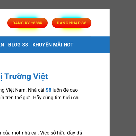
ĐĂNG KÝ +888K
ĐĂNG NHẬP S8
ẪN
BLOG S8
KHUYẾN MÃI HOT
ị Trường Việt
ường Việt Nam. Nhà cái
S8
luôn đề cao
 trên thế giới. Hãy cùng tìm hiểu chi
n của một nhà cái. Việc sở hữu đầy đủ