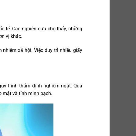
c tế. Các nghiên cứu cho thấy, những
ơn vị khác.
 nhiệm xã hội. Việc duy trì nhiều giấy
quy trình thẩm định nghiêm ngặt. Quá
o mật và tính minh bạch.