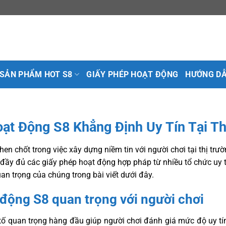
SẢN PHẨM HOT S8
GIẤY PHÉP HOẠT ĐỘNG
HƯỚNG D
ạt Động S8 Khẳng Định Uy Tín Tại Th
hen chốt trong việc xây dựng niềm tin với người chơi tại thị tr
đầy đủ các giấy phép hoạt động hợp pháp từ nhiều tổ chức uy tín
uan trọng của chúng trong bài viết dưới đây.
 động S8 quan trọng với người chơi
tố quan trọng hàng đầu giúp người chơi đánh giá mức độ uy tí