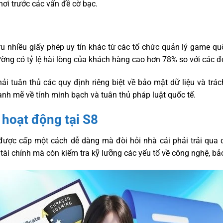
hơi trước các vấn đề cờ bạc.
nhiều giấy phép uy tín khác từ các tổ chức quản lý game quố
ường có tỷ lệ hài lòng của khách hàng cao hơn 78% so với các đ
i tuân thủ các quy định riêng biệt về bảo mật dữ liệu và trách
h mẽ về tính minh bạch và tuân thủ pháp luật quốc tế.
 hoạt động tại S8
ược cấp một cách dễ dàng mà đòi hỏi nhà cái phải trải qua 
 tài chính mà còn kiểm tra kỹ lưỡng các yếu tố về công nghệ, bả