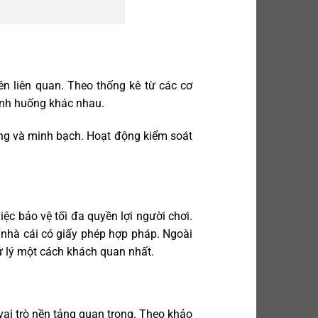
n liên quan. Theo thống kê từ các cơ
tình huống khác nhau.
ằng và minh bạch. Hoạt động kiểm soát
c bảo vệ tối đa quyền lợi người chơi.
 nhà cái có giấy phép hợp pháp. Ngoài
ử lý một cách khách quan nhất.
ai trò nền tảng quan trọng. Theo khảo