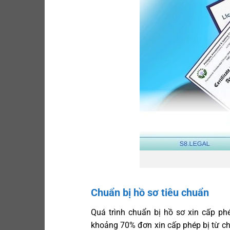
Chuẩn bị hồ sơ tiêu chuẩn
Quá trình chuẩn bị hồ sơ xin cấp ph
khoảng 70% đơn xin cấp phép bị từ ch