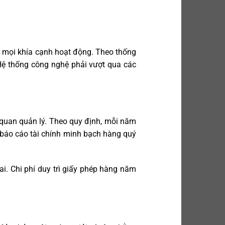
 mọi khía cạnh hoạt động. Theo thống
 Hệ thống công nghệ phải vượt qua các
ơ quan quản lý. Theo quy định, mỗi năm
p báo cáo tài chính minh bạch hàng quý
ai. Chi phí duy trì giấy phép hàng năm