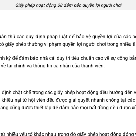
Giấy phép hoạt động S8 đảm bảo quyền lợi người chơi
ân thủ các quy định pháp luật để bảo vệ quyền lợi của các bê
có giấy phép thường vi phạm quyền lợi người chơi trong nhiều 
ịnh kỳ để đảm bảo nhà cái duy trì tiêu chuẩn cao về sự công b
 về tài chính và thông tin cá nhân của thành viên.
 định chặt chẽ trong các giấy phép hoạt động đều hướng đến việ
 khiếu nại từ hội viên đều được giải quyết nhanh chóng tại các
g bằng cũng được thiết lập để đảm bảo mọi bất đồng đều được x
 từ nhiều yếu tố khác nhau trong đó giấy phép hoạt động đóng v