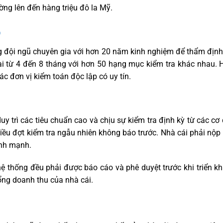
ờng lên đến hàng triệu đô la Mỹ.
p
 đội ngũ chuyên gia với hơn 20 năm kinh nghiệm để thẩm định
ài từ 4 đến 8 tháng với hơn 50 hạng mục kiểm tra khác nhau.
ác đơn vị kiểm toán độc lập có uy tín.
uy trì các tiêu chuẩn cao và chịu sự kiểm tra định kỳ từ các c
 nhiều đợt kiểm tra ngẫu nhiên không báo trước. Nhà cái phải nộ
ành mạnh.
ệ thống đều phải được báo cáo và phê duyệt trước khi triển kh
ng doanh thu của nhà cái.