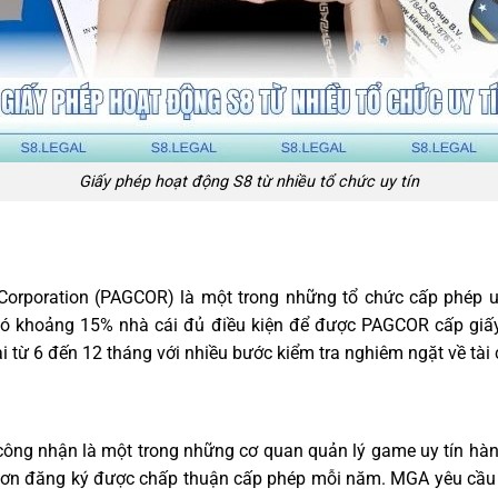
Giấy phép hoạt động S8 từ nhiều tổ chức uy tín
rporation (PAGCOR) là một trong những tổ chức cấp phép uy 
ỉ có khoảng 15% nhà cái đủ điều kiện để được PAGCOR cấp giấ
từ 6 đến 12 tháng với nhiều bước kiểm tra nghiêm ngặt về tài 
ông nhận là một trong những cơ quan quản lý game uy tín hàng
đơn đăng ký được chấp thuận cấp phép mỗi năm. MGA yêu cầu cá