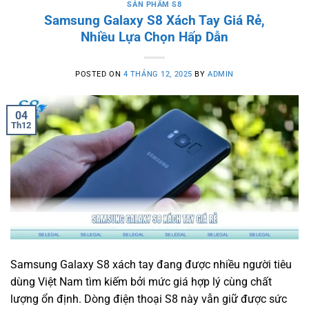
SẢN PHẨM S8
Samsung Galaxy S8 Xách Tay Giá Rẻ,
Nhiều Lựa Chọn Hấp Dẫn
POSTED ON
4 THÁNG 12, 2025
BY
ADMIN
04
Th12
Samsung Galaxy S8 xách tay đang được nhiều người tiêu
dùng Việt Nam tìm kiếm bởi mức giá hợp lý cùng chất
lượng ổn định. Dòng điện thoại S8 này vẫn giữ được sức