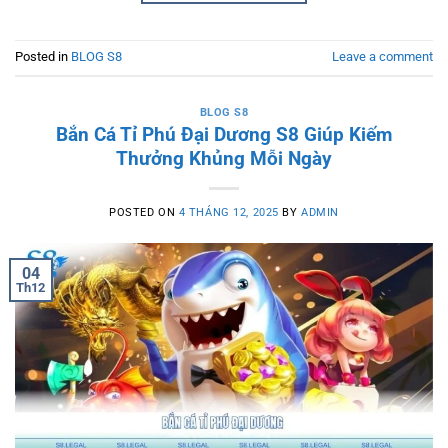
Posted in
BLOG S8
Leave a comment
BLOG S8
Bắn Cá Tỉ Phú Đại Dương S8 Giúp Kiếm
Thưởng Khủng Mỗi Ngày
POSTED ON
4 THÁNG 12, 2025
BY
ADMIN
04
Th12