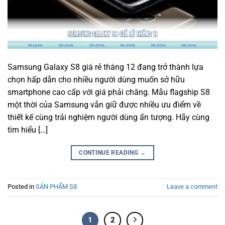
Samsung Galaxy S8 giá rẻ tháng 12 đang trở thành lựa
chọn hấp dẫn cho nhiều người dùng muốn sở hữu
smartphone cao cấp với giá phải chăng. Mẫu flagship S8
một thời của Samsung vẫn giữ được nhiều ưu điểm về
thiết kế cùng trải nghiệm người dùng ấn tượng. Hãy cùng
tìm hiểu […]
CONTINUE READING
→
Posted in
SẢN PHẨM S8
Leave a comment
1
2