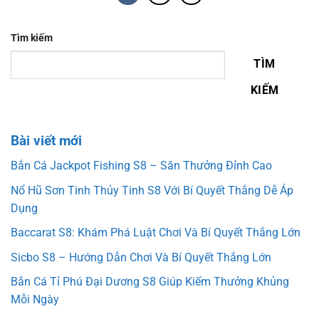
Tìm kiếm
TÌM
KIẾM
Bài viết mới
Bắn Cá Jackpot Fishing S8 – Săn Thưởng Đỉnh Cao
Nổ Hũ Sơn Tinh Thủy Tinh S8 Với Bí Quyết Thắng Dễ Áp
Dụng
Baccarat S8: Khám Phá Luật Chơi Và Bí Quyết Thắng Lớn
Sicbo S8 – Hướng Dẫn Chơi Và Bí Quyết Thắng Lớn
Bắn Cá Tỉ Phú Đại Dương S8 Giúp Kiếm Thưởng Khủng
Mỗi Ngày