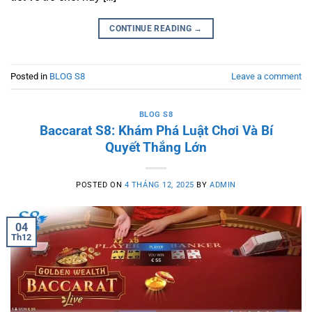
CONTINUE READING
→
Posted in
BLOG S8
Leave a comment
BLOG S8
Baccarat S8: Khám Phá Luật Chơi Và Bí
Quyết Thắng Lớn
POSTED ON
4 THÁNG 12, 2025
BY
ADMIN
04
Th12